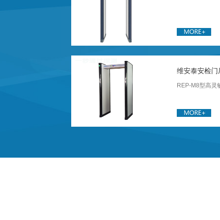
手机安检门应用
手机安检门，也
的电子产品，如
等。随着科技的
维安泰安检门
分广阔。
REP-M8型高
公共安全领域：
l 满足NIJ060
定用户随意操作
便捷。
RPE-M8